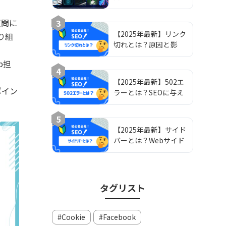
とアプリの滞在時間を
延ばす！測定方法から
の質問に
3
改善戦略まで徹底解説
【2025年最新】リンク
り組
切れとは？原因と影
響、効果的な解消策を
b担
解説
4
【2025年最新】502エ
ポイン
ラーとは？SEOに与え
る影響と効果的な対処
法
5
【2025年最新】サイド
バーとは？Webサイド
バーのデザイン・配
置・効果を徹底解説！
マーケターのための
WEBガイド
タグリスト
Cookie
Facebook