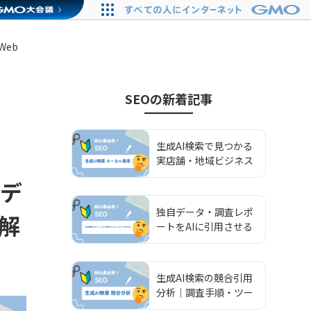
Web
SEO
の新着記事
生成AI検索で見つかる
実店舗・地域ビジネス
を作るローカルAIO集
モデ
客術
独自データ・調査レポ
解
ートをAIに引用させる
一次情報コンテンツの
作り方
生成AI検索の競合引用
分析｜調査手順・ツー
ル比較・施策への落と