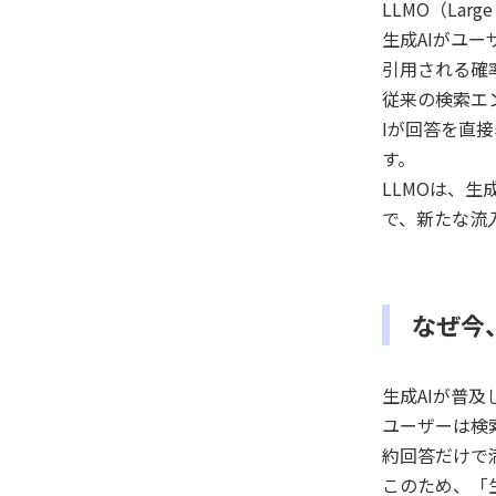
LLMO（Large
生成AIがユ
引用される確
従来の検索エ
Iが回答を直
す。
LLMOは、
で、新たな流
なぜ今
生成AIが普
ユーザーは検
約回答だけで
このため、「