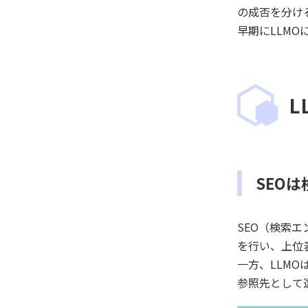
の成否を分け
早期にLLM
L
SEOは
SEO（検索エ
を行い、上位
一方、LLMOは
参照先として