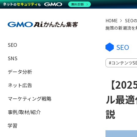
無料診断
HOME
SEO
施策の新潮流を
SEO
SEO
SNS
コンテンツS
データ分析
【20
ネット広告
ル最適
マーケティング戦略
説
事例/取材/紹介
学習