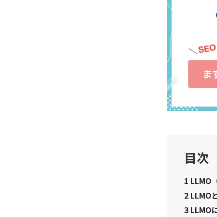
目次
1
LLM
2
LLMO
3
LLMO