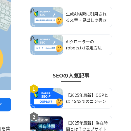
し込み方
生成AI検索に引用され
る文章・見出しの書き
方｜実践ライティング
ガイド
AIクローラーの
robots.txt設定方法｜
許可・拒否の書き分け
を解説
SEO
の人気記事
1
【2025年最新】OGPと
は？SNSでのコンテン
ア
ツシェアを最適化する
方法
2
【2025年最新】滞在時
目を集
間とは？ウェブサイト