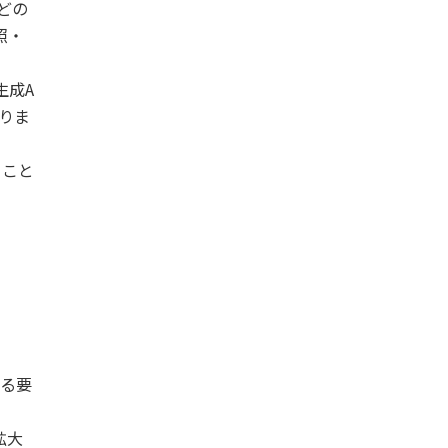
などの
照・
生成A
りま
うこと
よる要
拡大