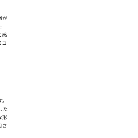
者が
た
と感
口コ
す。
した
な形
目さ