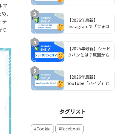
できない原因と対処ガ
ルマ
イド
ため、
3
【2026年最新】
ケテ
Instagramで「フォロ
かり
ー欄を非公開」にする
方法と注意点｜鍵垢運
4
用の完全ガイド
【2025年最新】シャド
ウバンとは？原因から
解除方法・対策までを
わかりやすく解説
5
【2026年最新】
YouTube「ハイプ」と
は？仕組み・使い方・
攻略法を解説
タグリスト
Cookie
Facebook