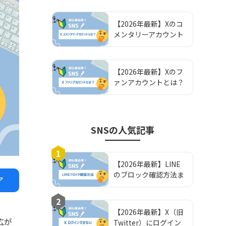
安
【2026年最新】Xのコ
メンタリーアカウント
とは？パロディアカウ
ントとの違いやPCFラ
ベルの設定方法を解説
【2026年最新】Xのフ
ァンアカウントとは？
パロディアカウントと
の違いやPCFラベルの
設定方法を解説
SNS
の人気記事
1
【2026年最新】LINE
のブロック確認方法ま
ア
とめ！確認方法から注
意点まで徹底解説！
2
【2026年最新】X（旧
広が
Twitter）にログイン