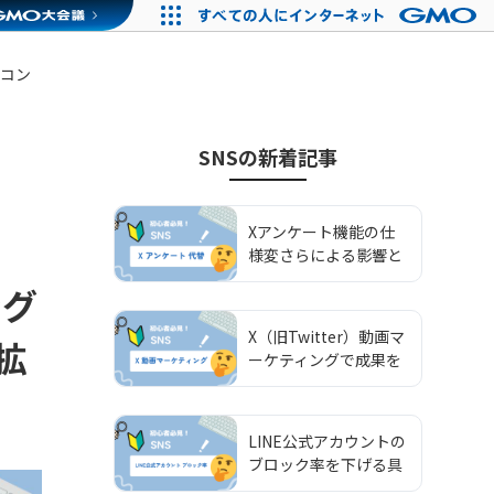
るコン
SNS
の新着記事
Xアンケート機能の仕
様変さらによる影響と
代替施策の選び方・使
ング
い分け
X（旧Twitter）動画マ
拡
ーケティングで成果を
出す活用法と戦略設計
ガイド
LINE公式アカウントの
ブロック率を下げる具
体的な方法と適切な目