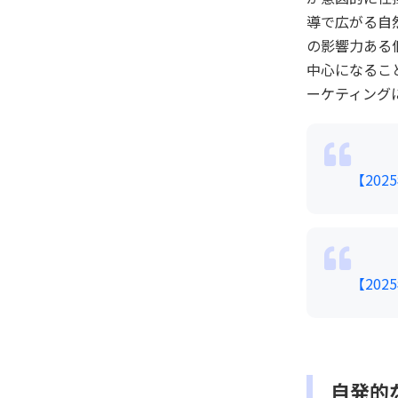
導で広がる自
の影響力ある
中心になるこ
ーケティング
【20
【20
自発的