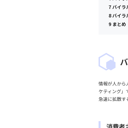
7
バイラ
8
バイラ
9
まとめ
バ
情報が人から
ケティング」
急速に拡散す
消費者