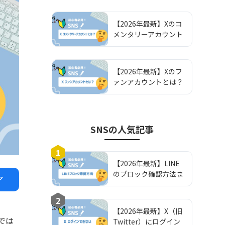
安
【2026年最新】Xのコ
メンタリーアカウント
とは？パロディアカウ
ントとの違いやPCFラ
ベルの設定方法を解説
【2026年最新】Xのフ
ァンアカウントとは？
パロディアカウントと
の違いやPCFラベルの
設定方法を解説
SNS
の人気記事
1
【2026年最新】LINE
のブロック確認方法ま
ア
とめ！確認方法から注
意点まで徹底解説！
2
【2026年最新】X（旧
では
Twitter）にログイン