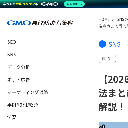
無料診断
HOME
SNS
注意点まで徹底
SEO
SNS
SNS
LINE
データ分析
【20
ネット広告
法まと
マーケティング戦略
解説！
事例/取材/紹介
学習