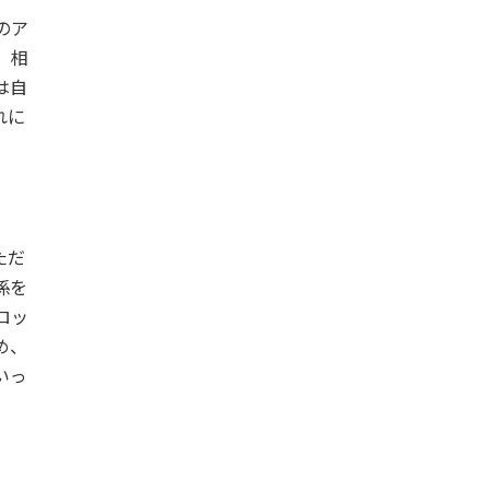
のア
、相
は自
れに
ただ
係を
ロッ
め、
いっ