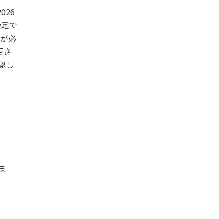
026
予定で
入が必
更さ
認し
ま