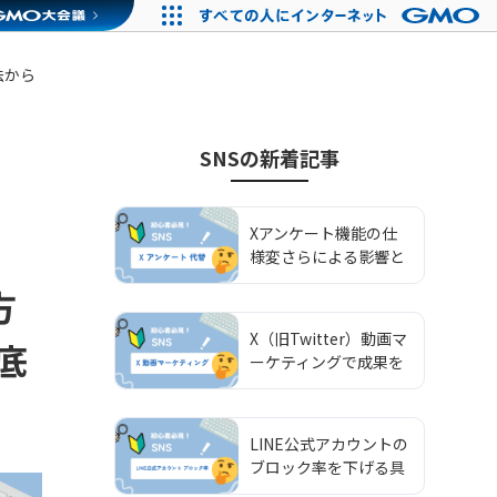
法から
SNS
の新着記事
Xアンケート機能の仕
様変さらによる影響と
代替施策の選び方・使
方
い分け
X（旧Twitter）動画マ
底
ーケティングで成果を
出す活用法と戦略設計
ガイド
LINE公式アカウントの
ブロック率を下げる具
体的な方法と適切な目