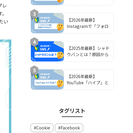
できない原因と対処ガ
プレ
イド
す。
3
【2026年最新】
たい
Instagramで「フォロ
ー欄を非公開」にする
方法と注意点｜鍵垢運
4
用の完全ガイド
【2025年最新】シャド
ウバンとは？原因から
解除方法・対策までを
わかりやすく解説
5
【2026年最新】
YouTube「ハイプ」と
は？仕組み・使い方・
攻略法を解説
タグリスト
Cookie
Facebook