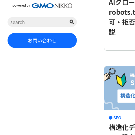
AIクロ
powered by
robot
可・拒
説
お問い合わせ
SEO
構造化デ