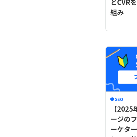
とCVR
組み
SEO
【202
ージの
ーケタ