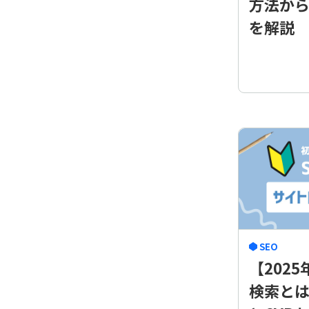
方法から
を解説
SEO
【202
検索と