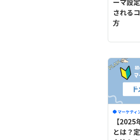
ーマ設定
される
方
マーケティ
【202
とは？