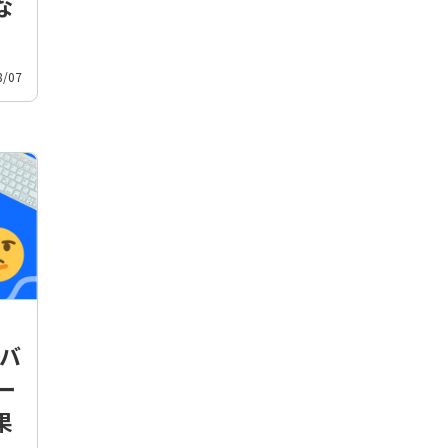
な
8/07
ドバ
ー
果