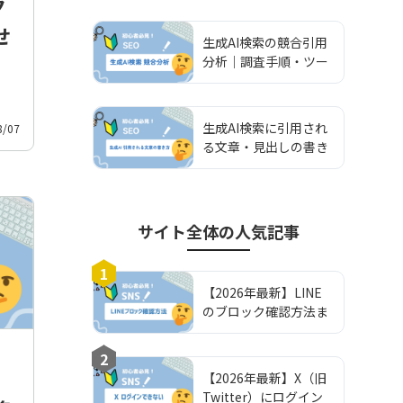
ク
作り方
せ
生成AI検索の競合引用
分析｜調査手順・ツー
ル比較・施策への落と
し込み方
生成AI検索に引用され
8/07
る文章・見出しの書き
方｜実践ライティング
ガイド
サイト全体
の人気記事
1
【2026年最新】LINE
のブロック確認方法ま
とめ！確認方法から注
意点まで徹底解説！
2
さ
【2026年最新】X（旧
Twitter）にログイン