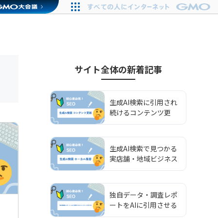
サイト全体
の新着記事
生成AI検索に引用され
続けるコンテンツ更
新・鮮度管理の実践ガ
イド
生成AI検索で見つかる
実店舗・地域ビジネス
を作るローカルAIO集
客術
独自データ・調査レポ
ートをAIに引用させる
一次情報コンテンツの