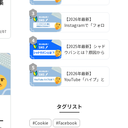
集
できない原因と対処ガ
イド
3
【2026年最新】
Instagramで「フォロ
ー欄を非公開」にする
8/07
方法と注意点｜鍵垢運
4
用の完全ガイド
【2025年最新】シャド
ウバンとは？原因から
解除方法・対策までを
わかりやすく解説
5
【2026年最新】
YouTube「ハイプ」と
は？仕組み・使い方・
攻略法を解説
タグリスト
ー
Cookie
Facebook