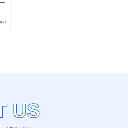
ー
8/07
T US