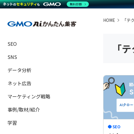
無料診断
HOME
「
テク
SEO
「
テ
SNS
データ分析
ネット広告
マーケティング戦略
事例/取材/紹介
学習
SEO