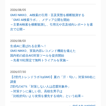
2026/08/05
GMO NIKKO、AI検索の引用・言及実態を横断観測する
「GMO AI検索ラボ」、メディア公開を開始
～主要AI検索を横断観測し、引用元や言及傾向レポートを週
次で公開～
2026/08/03
生成AIに選ばれる企業へ！
GMO NIKKO、実装内容レコメンド機能を備えた
国内初の総合AIO対策ツールを提供開始
～先着10社限定で無料トライアルを実施～
2026/07/30
【Z世代トレンドラボ byGMO】夏の「汗・匂い」対策500名に
調査
Z世代の67％「対策しない人は恋愛対象外」
～対策ナシに厳しい目。高校生男子は
「比較的匂いより友情を優先する傾向」という結果～