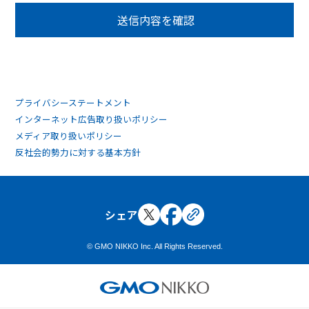
5. 個人情報の開示等の請求 ご本人様は、当社に対し
てご自身の個人情報の開示等（利用目的の通知、開
示、内容の訂正・追加・削除、利用の停止または消
去、第三者への提供の停止）に関して、下記の当社問
合わせ窓口に申し出ることができます。その際、当社
はお客様ご本人を確認させていただいたうえで、合理
プライバシーステートメント
的な期間内に対応いたします。
インターネット広告取り扱いポリシー
メディア取り扱いポリシー
【お問合せ窓口】
反社会的勢力に対する基本方針
GMO NIKKO株式会社 個人情報問合せ窓口
〒150-0043 東京都渋谷区道玄坂1-2-3渋谷フクラス
メールアドレス：
nk_pmark@koukoku.jp
TEL：
0120-250047
シェア
6. 個人情報を提供されることの任意性について
© GMO NIKKO Inc. All Rights Reserved.
ご本人様が当社に個人情報を提供されるかどうかは
任意によるものです。ただし、必要な項目をいただけ
ない場合、適切な対応ができない場合があります。