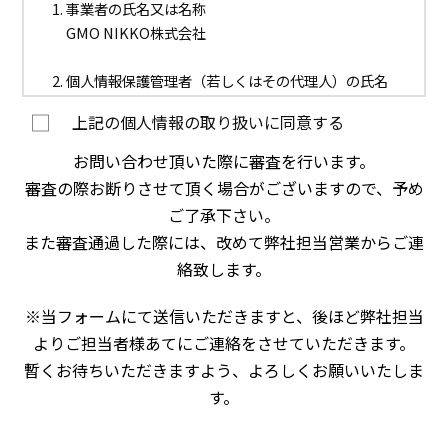
1. 事業者の氏名又は名称
GMO NIKKO株式会社
2. 個人情報保護管理者（若しくはその代理人）の氏名
又は職名、所属及び連絡先
上記の個人情報の取り扱いに同意する
管理者職名：事業推進本部 開発部 マネージャー
連絡先：メールアドレス：
お問い合わせ頂いた際に審査を行います。
nk_pmark@koukoku.jp
TEL：0120-250047
審査の際お断りさせて頂く場合がございますので、予め
ご了承下さい。
3. 個人情報の利用目的
また審査通過した際には、改めて弊社担当営業からご連
・お問い合わせ対応（本人への連絡を含む）のため
絡致します。
4. 個人情報取扱いの委託
※当フォームにて送信いただきますと、後ほど弊社担当
当社は事業運営上、前項利用目的の範囲に限って個
よりご担当者様あてにご連絡をさせていただきます。
人情報を外部に委託することがあります。この場合、
個人情報保護水準の高い委託先を選定し、個人情報の
暫くお待ちいただきますよう、よろしくお願いいたしま
適正管理・機密保持についての契約を交わし、適切な
す。
管理を実施させます。