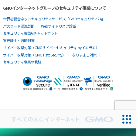
7. ご本人が容易に認識できない方法による取得及び暗
GMOインターネットグループのセキュリティ事業について
号化通信について当社サイトでは必要に応じてクッ
世界初総合ネットセキュリティサービス「GMOセキュリティ24」
キー（Cookies）を使用することがあります。Cookie
パスワード漏洩診断
Webサイトリスク診断
は、お客さまが当社のサイトに再度訪問された際、よ
セキュリティ相談AIチャットボット
り便利に当サイトを閲覧していただくためのものであ
実在証明・盗聴対策
り、お客さま個人を特定する情報を取得するものでは
サイバー攻撃対策（GMOサイバーセキュリティ byイエラエ）
ありません。
サイバー攻撃対策（GMO Flatt Security）
なりすまし対策
セキュリティ事業の軌跡