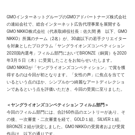
GMOインターネットグループのGMOアドパートナーズ株式会社
の連結会社で、総合インターネット広告代理事業を展開する
GMO NIKKO株式会社（代表取締役社長：佐久間 勇 以下、GMO
NIKKO）所属のチーム（2名）が、30歳以下の若手クリエイター
を対象としたプログラム「ヤングライオンズコンペティション
2020国内選考」フィルム部門においてBRONZE（銅賞）を2020
年3月５日（木）に受賞したことをお知らせいたします。
GMO NIKKOが「ヤングライオンズコンペティション」で賞を獲
得するのは今回が初となります。「女性の声」に焦点を当てて
いるという点のほか、シンプルかつ綺麗なアートディレクショ
ンであるという点を評価いただき、今回の受賞に至りました。
＜ヤングライオンズコンペティション フィルム部門＞
今回のフィルム部門には、合計60作品のエントリーがあり、そ
の後、一次審査・二次審査を経て、GOLD１組、SILVER１組、
BRONZE２組が決定しました。GMO NIKKOの受賞者および受賞
作品は、以下の通りです。