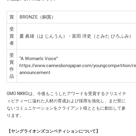
賞
BRONZE（銅賞）
受
賞
夏 眞雄（は じんうん）・富田 洋史（とみた ひろふみ）
者
受
“A Woman’s Voice”
賞
https://www.canneslionsjapan.com/youngcompetition/re
作
announcement
品
GMO NIKKOは、今後もこうしたアワードを受賞するクリエイテ
ィビティーに溢れた人材の育成および採用を強化し、まだ世に
ないコミュニケーションをクライアント様とともに創出して参
ります。
【ヤングライオンズコンペティションについて】