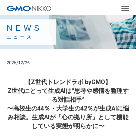
NEWS
ニュース
2025/12/26
【Z世代トレンドラボ byGMO】
Z世代にとって生成AIは“思考や感情を整理す
る対話相手”
〜高校生の44％・大学生の42％が生成AIに悩
み相談。生成AIが「心の拠り所」として機能
している実態が明らかに〜