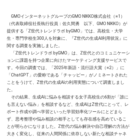
GMOインターネットグループのGMO NIKKO株式会社（※1）
（代表取締役社長執行役員：佐久間勇 以下、GMO NIKKO）が
提供する「Z世代トレンドラボ byGMO」では、高校生・大学
生・専門学校生300人を対象に、『Z世代の生成AI利用状況』に
関する調査を実施しました。
「Z世代トレンドラボ byGMO」は、Z世代とのコミュニケーシ
ョンに課題を持つ企業に向けたマーケティング支援サービスで
す。今回の調査では、「2025年新語・流行語大賞（※2）」に
「ChatGPT」の愛称である「チャッピー」がノミネートされた
ことをうけて、Z世代の生成AIの利用実態について調査しまし
た。
その結果、生成AIに悩みを相談する女子高校生の6割が「誰に
も言えない悩み」を相談するなど、生成AIはZ世代にとって、レ
ポート作成や調べ学習といった学習効率化ツールにとどまら
ず、思考整理や悩み相談の相手としても存在感を高めているこ
とが明らかになりました。Z世代の悩み解決や自己理解の方法が
大きく変化し、従来の人間関係に依存しない新たな相談チャネ