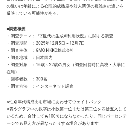
の違いは年齢による心理的成熟度や対人関係の複雑さの違いを
反映している可能性がある。
■調査概要
・調査テーマ：『Z世代の生成AI利用状況』に関する調査
・調査期間 ：2025年12月5日～12月7日
・調査主体 ：GMO NIKKO株式会社
・調査地域 ：日本国内
・調査対象 ：16歳～22歳の男女（調査回答時に高校・大学に
在籍）
・回答者数 ：300名
・調査方法 ：インターネット調査
※性別年代構成比を市場にあわせてウェイトバック
※表やグラフ中の数字は小数第一位または第二位を四捨五入して
いるため、合計しても100％にならなかったり、同じパーセンテ
ージでも見え方が異なったりする場合があります