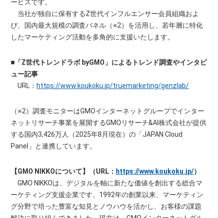
ービスです。
当社が独自に保有するZ世代インフルエンサー会員組織およ
び、国内最大規模の調査パネル（※2）を活用し、若年層に特化
したマーケティング活動を多角的に支援いたします。
■「Z世代トレンドラボ byGMO」によるトレンド調査やインタビ
ュー記事
URL：
https://www.koukoku.jp/truemarketing/genzlab/
（※2）調査モニターはGMOインターネットグループでインター
ネットリサーチ事業を展開するGMOリサーチ&AI株式会社が提供
する国内3,426万人（2025年8月現在）の「JAPAN Cloud
Panel」と連携しています。
【GMO NIKKOについて】（URL：
https://www.koukoku.jp/
）
GMO NIKKOは、デジタルを軸に新たな価値を創出する総合マ
ーケティング支援企業です。1992年の創業以来、マーケティン
グ分野で培った豊富な知見とノウハウを活かし、お客様の課題
解決に取り組んできました。現在は、GMOインターネットグル