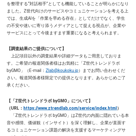
を整理する“対話相手”としても機能していることが明らかになり
ました。Z世代向けのサービスやコミュニケーションを考える上
では、生成AIを「作業を早める存在」としてだけでなく、学生
の不安や迷いに寄り添うメディアとして捉える視点が、企業や
サービスにとって今後ますます重要になると考えられます。
【調査結果のご提供について】
上記項目以外の調査結果や詳細データもご用意しておりま
す。ご希望の報道関係者様はお気軽に「Z世代トレンドラボ
byGMO」（E-mail：
Zlab@koukoku.jp
）までお問い合わせくだ
さい。報道関係者様限定での提供となります。あらかじめご了
承ください。
【「Z世代トレンドラボ byGMO」について】
（URL：
https://www.ztrendlab.com/service/index.html
）
「Z世代トレンドラボ byGMO」はZ世代の内面に隠れている本
音や感情、価値観（インサイト）を深く理解し、企業が直面す
るコミュニケーション課題の解決を支援するマーケティングサ