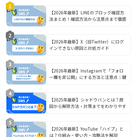
1
【2026年最新】LINEのブロック確認方
法まとめ！確認方法から注意点まで徹底
解説！
2
【2026年最新】X（旧Twitter）にログ
インできない原因と対処ガイド
3
【2026年最新】Instagramで「フォロ
ー欄を非公開」にする方法と注意点｜鍵
垢運用の完全ガイド
4
【2025年最新】シャドウバンとは？原
因から解除方法・対策までをわかりやす
く解説
5
【2026年最新】YouTube「ハイプ」と
は？仕組み・使い方・攻略法を解説