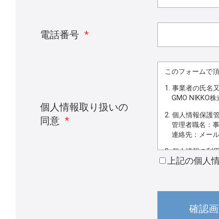
電話番号
*
このフォームで
1. 事業者の氏名
GMO NIKKO
個人情報取り扱いの
2. 個人情報保
同意
*
管理者職名：事
連絡先：メール
3. 個人情報の利
上記の個人
・お問い合わせ
4. 個人情報取扱
当社は事業運営
選定し、個人情
5. 個人情報の