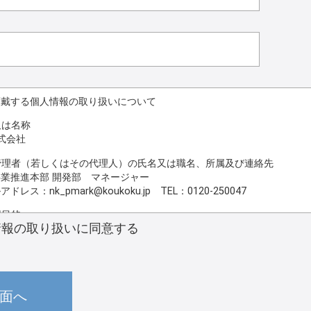
頂戴する個人情報の取り扱いについて
又は名称
株式会社
護管理者（若しくはその代理人）の氏名又は職名、所属及び連絡先
業推進本部 開発部 マネージャー
アドレス：
nk_pmark@koukoku.jp
TEL：0120-250047
用目的
情報の取り扱いに同意する
対応（本人への連絡を含む）のため
いの委託
上、前項利用目的の範囲に限って個人情報を外部に委託することがあり
報の適正管理・機密保持についての契約を交わし、適切な管理を実施さ
開示等の請求 ご本人様は、当社に対してご自身の個人情報の開示等（