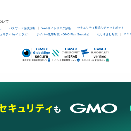
ついて
セキュリティ相談AIチャットボット
4」
パスワード漏洩診断
Webサイトリスク診断
セキ
ュリティ byイエラエ）
サイバー攻撃対策（GMO Flatt Security）
なりすまし対策