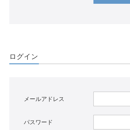
の停止または消
確認させていた
【お問合せ窓口
GMO NIKKO
〒150-0043 
メールアドレス
6. 個人情報を
ご本人様が当社
ログイン
場合があります
7. ご本人が容
あります。Coo
人を特定する情
メールアドレス
パスワード