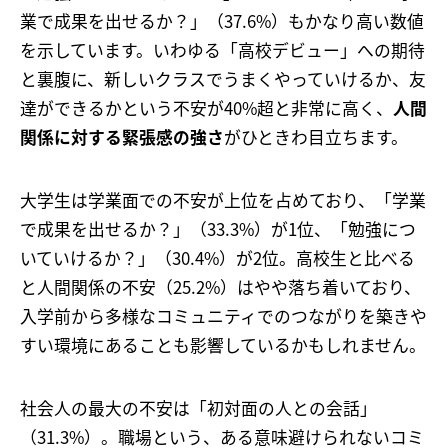
業で成果を出せるか？」（37.6%）もかなり高い数値
を示しています。いわゆる「高校デビュー」への期待
と裏腹に、新しいクラスでうまくやっていけるか、友
達ができるかという不安が40%超と非常に高く、
人間
関係に対する緊張感の強さ
がひときわ目立ちます。
大学生は学業面での不安が上位を占めており、「学業
で成果を出せるか？」（33.3%）が1位、「勉強につ
いていけるか？」（30.4%）が2位。高校生と比べる
と人間関係の不安（25.2%）はやや落ち着いており、
入学前から多様なコミュニティでのつながりを築きや
すい環境にあることも影響しているかもしれません。
社会人の最大の不安は「初対面の人との会話」
（31.3%）。職場という、ある意味避けられないコミ