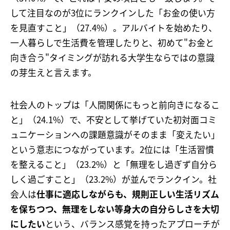
して注目なのが3位にランクインした「お金の使い方
を見直すこと」（27.4%）。アルバイトを始めたり、
一人暮らしで生活費を管理したりと、初めて"お金と
向き合う"タイミングが訪れる大学生ならではの意識
の芽生えと言えます。
社会人のトップは「人間関係にもっと前向きになるこ
と」（24.1%）で、不安として挙げていた初対面コミ
ュニケーションへの課題意識がそのまま「変えたい」
という意志につながっています。2位には「生活習慣
を整えること」（23.2%）と「無理をし過ぎず自分ら
しく過ごすこと」（23.2%）が並んでランクイン。社
会人は
仕事に適応しながらも、規則正しい生活リズム
を保ちつつ、無理をしない等身大の自分らしさを大切
にしたい
という、バランス感覚を持ったアプローチが