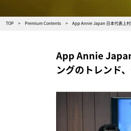
TOP
Premium Contents
App Annie Japan 日
App Annie 
ングのトレンド、