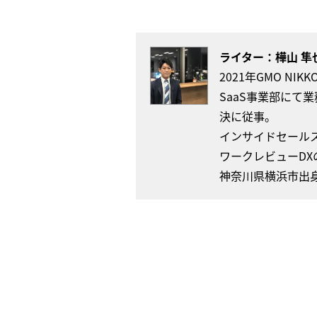
ライター：
樺山 隼
2021年GMO NI
SaaS事業部にて
決に従事。
インサイドセール
ワークレビューD
神奈川県横浜市出身