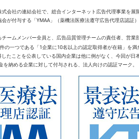
式会社の連結会社で、総合インターネット広告代理事業を展開す
格協会が付与する「YMAA」（薬機法医療法遵守広告代理店認証
るチームメンバー全員と、広告品質管理チームの責任者、営業部門
件の一つである「1企業に10名以上の認定取得者が在籍」を満
取得したことを公表している国内企業は他に例がなく、今回が日
賛金を納める企業に対して付与される、法人向けの認証マーク。