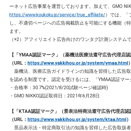
ーネット広告事業を運営しております。加えて、GMO NIK
https://www.koukoku.jp/service/true_affiliate/
）では、「
し、不適切ページへの広告掲載防止を可能にする機能（特許番
ます。
（※2）アフィリエイト広告向けのワンタグ計測システム
【「YMAA認証マーク」（薬機法医療法遵守広告代理店
（URL：
https://www.yakkihou.or.jp/system/ymaa.html
薬機法、医療広告ガイドラインの知識を習得した広告取扱
を認める制度です。認定を受けるには、「YMAA認証マー
・合格率：30.7%(2021/8/20試験ページ確認時)
・GMO NIKKO認証取得日：2021年6月28日
【「KTAA認証マーク」（景表法特商法遵守広告代理店認
（URL：
https://www.yakkihou.or.jp/system/ktaa.html
）
景品表示法・特定商取引法の知識を習得した広告取扱者の