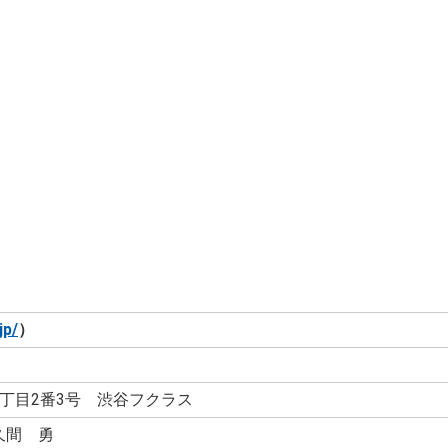
jp/
）
丁目2番3号 渋谷フクラス
久間 勇