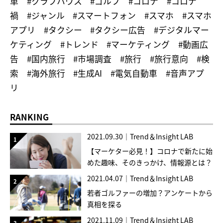
車
#クラブハウス
#ゴルフ
#コロナ
#コロナ
禍
#ジャンル
#スマートフォン
#スマホ
#スマホ
アプリ
#タクシー
#タクシー広告
#デジタルマー
ケティング
#トレンド
#マーケティング
#動画広
告
#国内旅行
#市場調査
#旅行
#旅行意向
#検
索
#海外旅行
#生成AI
#電気自動車
#音声アプ
リ
RANKING
2021.09.30
｜
Trend＆Insight LAB
【マーケター必見！】コロナで新たに始
めた趣味、そのきっかけ、情報源とは？
2021.04.07
｜
Trend＆Insight LAB
若者ゴルファーの増加？アンケートから
真相を探る
2021.11.09
｜
Trend＆Insight LAB